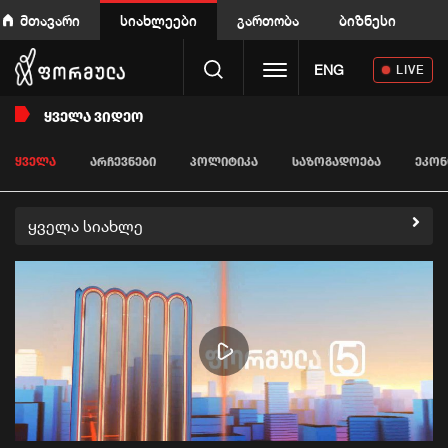
მთავარი
სიახლეები
გართობა
ბიზნესი
Toggle navigation
ENG
LIVE
ᲧᲕᲔᲚᲐ ᲕᲘᲓᲔᲝ
ᲧᲕᲔᲚᲐ
ᲐᲠᲩᲔᲕᲜᲔᲑᲘ
ᲞᲝᲚᲘᲢᲘᲙᲐ
ᲡᲐᲖᲝᲒᲐᲓᲝᲔᲑᲐ
ᲔᲙᲝᲜ
ყველა სიახლე