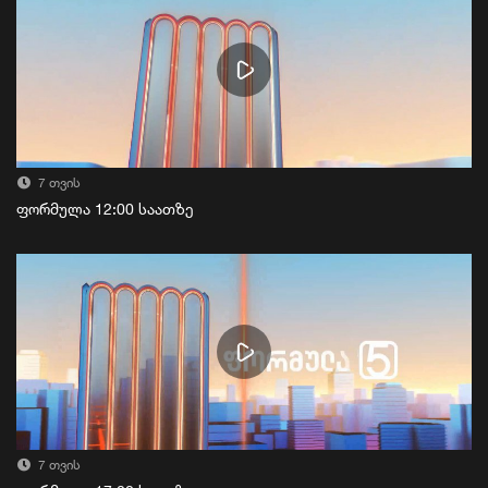
7 თვის
ფორმულა 12:00 საათზე
7 თვის