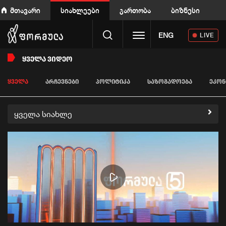
მთავარი
სიახლეები
გართობა
ბიზნესი
Toggle navigation
ENG
LIVE
ᲧᲕᲔᲚᲐ ᲕᲘᲓᲔᲝ
ᲧᲕᲔᲚᲐ
ᲐᲠᲩᲔᲕᲜᲔᲑᲘ
ᲞᲝᲚᲘᲢᲘᲙᲐ
ᲡᲐᲖᲝᲒᲐᲓᲝᲔᲑᲐ
ᲔᲙᲝᲜ
ყველა სიახლე