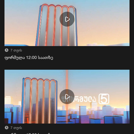
7 თვის
ფორმულა 12:00 საათზე
7 თვის